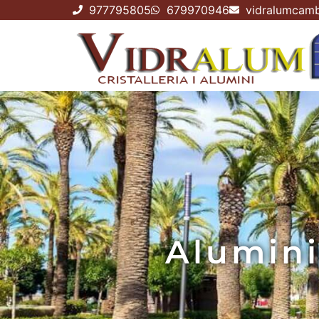
977795805
679970946
vidralumcamb
Alumini