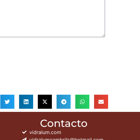
Contacto
vidralum.com
vidralumcambrils@hotmail.com