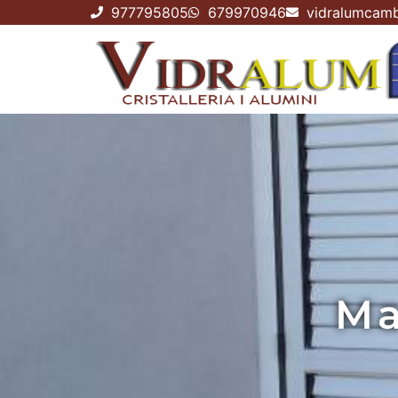
977795805
679970946
vidralumcamb
Ma