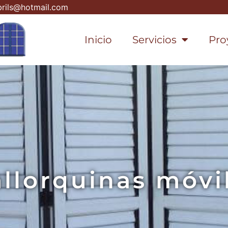
rils@hotmail.com
Inicio
Servicios
Pro
llorquinas móvi