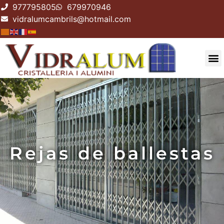
977795805
679970946
vidralumcambrils@hotmail.com
Rejas de ballestas