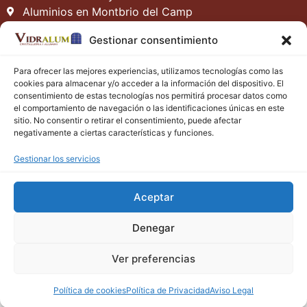
Aluminios en Montbrio del Camp
Aluminios en Vilafortuny
Gestionar consentimiento
Aluminios en La Pineda
Aluminios en Tarragona
Para ofrecer las mejores experiencias, utilizamos tecnologías como las
Contacto
cookies para almacenar y/o acceder a la información del dispositivo. El
consentimiento de estas tecnologías nos permitirá procesar datos como
vidralum.com
vidralumcambrils@hotmail.com
el comportamiento de navegación o las identificaciones únicas en este
977 795 805
679 97 09 46
sitio. No consentir o retirar el consentimiento, puede afectar
negativamente a ciertas características y funciones.
Gestionar los servicios
Aceptar
Denegar
Ver preferencias
Aviso Legal
–
Política de Privacidad
–
Política de
Cookies
–
Mapa web
Diseño web
PCHOUSE
Política de cookies
Política de Privacidad
Aviso Legal