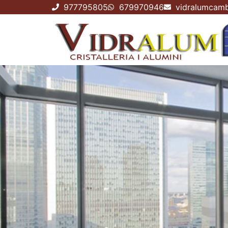
977795805
679970946
vidralumcamb