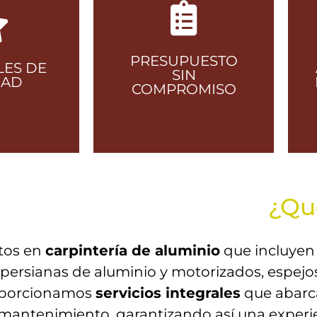
PRESUPUESTO
LES DE
SIN
DAD
COMPROMISO
amos
Adaptado a sus
¿Qu
les de
necesidades para
d y
que pueda
tos en
carpintería de aluminio
que incluyen
ros,
planificar su
s, persianas de aluminio y motorizados, espe
ndo la
proyecto con total
oporcionamos
servicios integrales
que abarca
ia del
tranquilidad y
l mantenimiento, garantizando así una experie
ado.
transparencia.