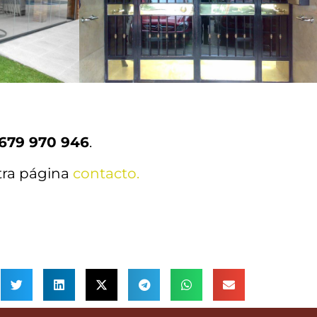
679 970 946
.
tra página
contacto.