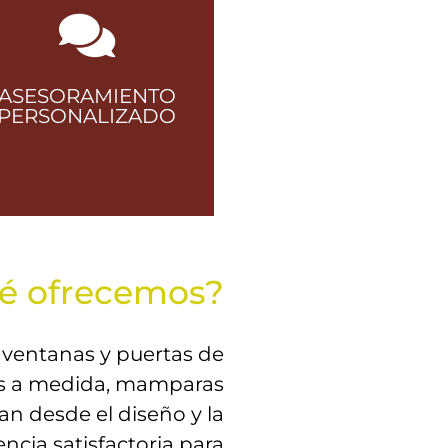
ASESORAMIENTO
PERSONALIZADO
Nuestro equipo
é ofrecemos?
de expertos
garantiza
 ventanas y puertas de
soluciones a
jos a medida, mamparas
medida para cada
n desde el diseño y la
cliente.
ncia satisfactoria para