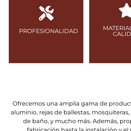
MATERIA
PROFESIONALIDAD
CALI
Utiliz
Abordamos
materia
cualquier tipo de
calida
Ofrecemos una amplia gama de produc
proyecto sin
durade
aluminio, rejas de ballestas, mosquitera
importar la
asegura
de baño, y mucho más. Además, pr
complejidad.
excelenc
fabricación hasta la instalación y e
result