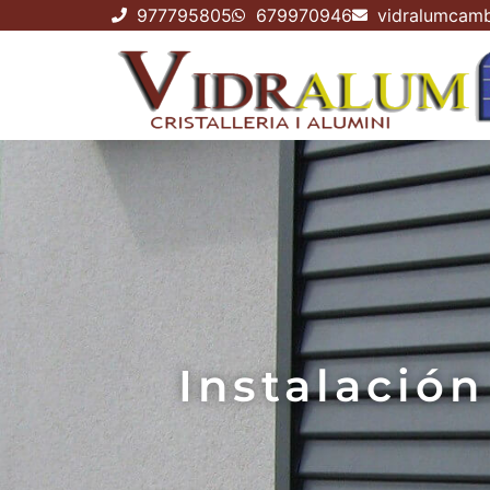
977795805
679970946
vidralumcamb
Instalació