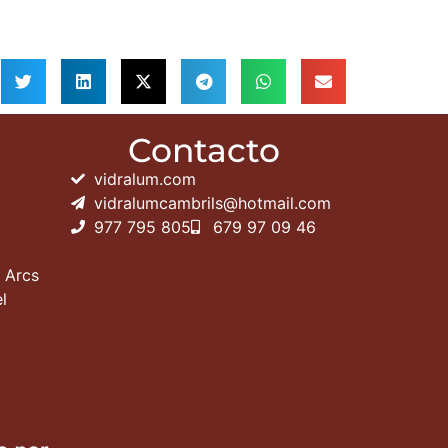
Contacto
vidralum.com
vidralumcambrils@hotmail.com
977 795 805
679 97 09 46
s Arcs
l