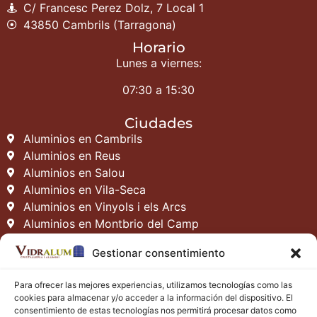
C/ Francesc Perez Dolz, 7 Local 1
43850 Cambrils (Tarragona)
Horario
Lunes a viernes:
07:30 a 15:30
Ciudades
Aluminios en Cambrils
Aluminios en Reus
Aluminios en Salou
Aluminios en Vila-Seca
Aluminios en Vinyols i els Arcs
Aluminios en Montbrio del Camp
Aluminios en Vilafortuny
Gestionar consentimiento
Aluminios en La Pineda
Aluminios en Tarragona
Para ofrecer las mejores experiencias, utilizamos tecnologías como las
Contacto
cookies para almacenar y/o acceder a la información del dispositivo. El
consentimiento de estas tecnologías nos permitirá procesar datos como
vidralum.com
vidralumcambrils@hotmail.com