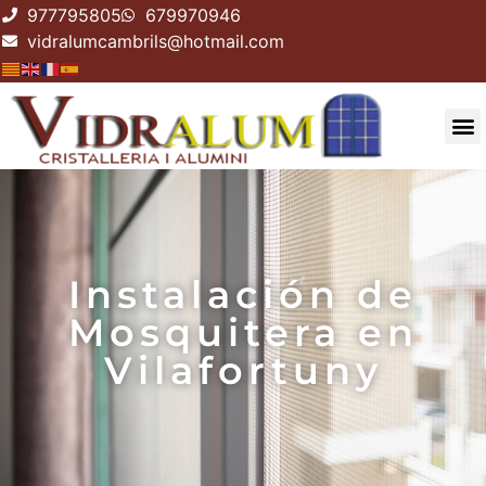
977795805
679970946
vidralumcambrils@hotmail.com
Instalación de
Mosquitera en
Vilafortuny