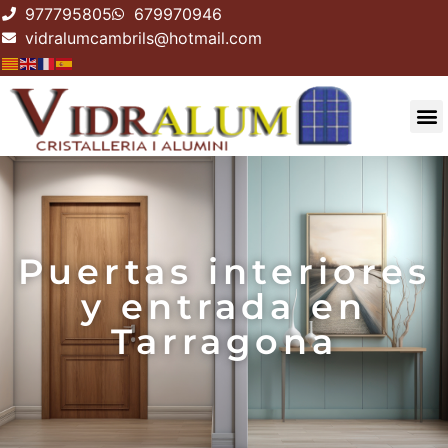
977795805
679970946
vidralumcambrils@hotmail.com
Puertas interiores
y entrada en
Tarragona