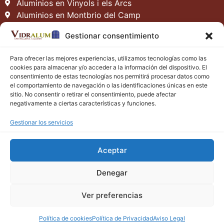
Aluminios en Vinyols i els Arcs
Aluminios en Montbrio del Camp
Aluminios en Vilafortuny
Gestionar consentimiento
Aluminios en La Pineda
Aluminios en Tarragona
Para ofrecer las mejores experiencias, utilizamos tecnologías como las
Contacto
cookies para almacenar y/o acceder a la información del dispositivo. El
consentimiento de estas tecnologías nos permitirá procesar datos como
vidralum.com
vidralumcambrils@hotmail.com
el comportamiento de navegación o las identificaciones únicas en este
977 795 805
679 97 09 46
sitio. No consentir o retirar el consentimiento, puede afectar
negativamente a ciertas características y funciones.
Gestionar los servicios
Aceptar
Denegar
Ver preferencias
Aviso Legal
–
Política de Privacidad
–
Política de
Cookies
–
Mapa web
Diseño web
PCHOUSE
Política de cookies
Política de Privacidad
Aviso Legal